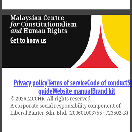
Malaysian Centre
for
Constitutionalism
Log
and
Human Rights
Get to know us
in
Privacy policy
Terms of service
Code of conduct
S
guide
Website manual
Brand kit
© 2026 MCCHR
. All rights reserved.
A corporate social responsibility component of
Liberal Banter Sdn. Bhd. (200601003755 · 723502-K)